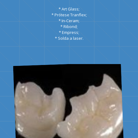
* Art Glass;
* Prótese Tranflex;
* In-Ceram;
* Ribond;
* Empress;
* Solda a laser.